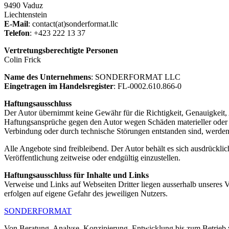
9490 Vaduz
Liechtenstein
E-Mail
: contact(at)sonderformat.llc
Telefon
: +423 222 13 37
Vertretungsberechtigte Personen
Colin Frick
Name des Unternehmens
: SONDERFORMAT LLC
Eingetragen im Handelsregister
: FL-0002.610.866-0
Haftungsausschluss
Der Autor übernimmt keine Gewähr für die Richtigkeit, Genauigkeit, A
Haftungsansprüche gegen den Autor wegen Schäden materieller oder i
Verbindung oder durch technische Störungen entstanden sind, werden
Alle Angebote sind freibleibend. Der Autor behält es sich ausdrückl
Veröffentlichung zeitweise oder endgültig einzustellen.
Haftungsausschluss für Inhalte und Links
Verweise und Links auf Webseiten Dritter liegen ausserhalb unseres 
erfolgen auf eigene Gefahr des jeweiligen Nutzers.
SONDERFORMAT
Von Beratung, Analyse, Konzipierung, Entwicklung bis zum Betrieb